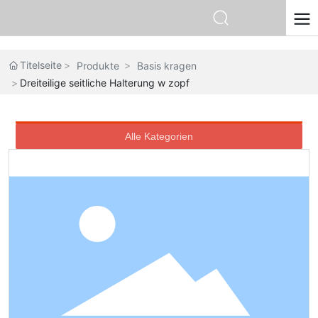
English
Русский
Titelseite
Produkte
Basis kragen
Portugal
Dreiteilige seitliche Halterung w zopf
Français
España
Deutsch
Alle Kategorien