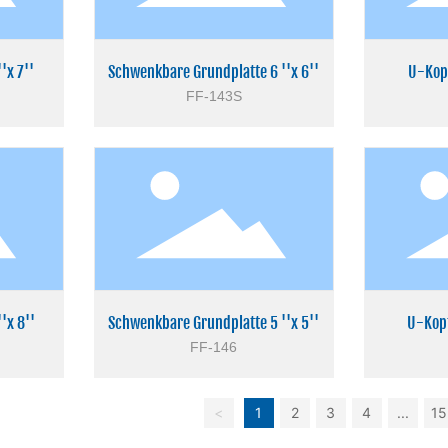
'x 7''
Schwenkbare Grundplatte 6 ''x 6''
U-Kop
FF-143S
'x 8''
Schwenkbare Grundplatte 5 ''x 5''
U-Kopf
FF-146
<
1
2
3
4
...
15