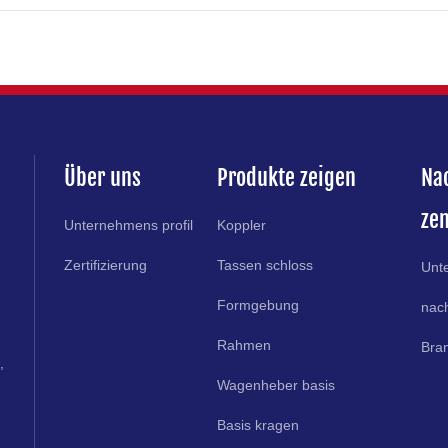
Über uns
Produkte zeigen
Na
ze
Unternehmens profil
Koppler
Zertifizierung
Tassen schloss
Unt
Formgebung
nach
Rahmen
Bra
,
Wagenheber basis
Basis kragen