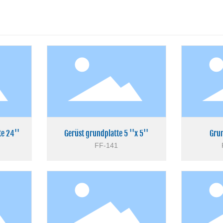
e 24''
Gerüst grundplatte 5 ''x 5''
Grun
FF-141