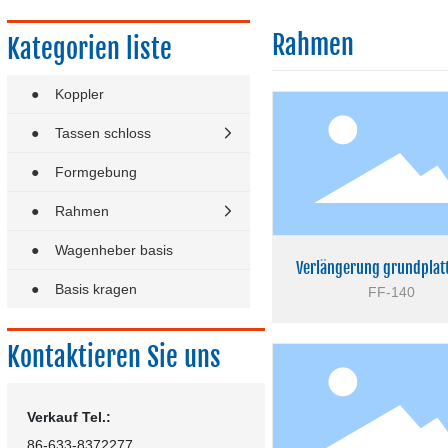
Rahmen
Kategorien liste
●
Koppler
●
Tassen schloss
●
Formgebung
●
Rahmen
●
Wagenheber basis
Verlängerung grundplatt
●
Basis kragen
FF-140
Kontaktieren Sie uns
Verkauf Tel.:
86-633-8372277